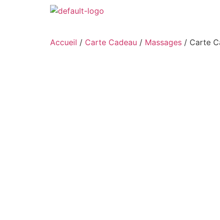
Accueil
/
Carte Cadeau
/
Massages
/ Carte C
Carte Cadeau Massage du cuir chevelu Sh
From:
To: