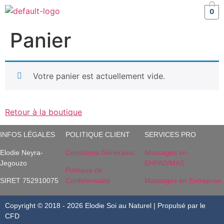
0
Panier
Votre panier est actuellement vide.
Retour à la boutique
INFOS LÉGALES
POLITIQUE CLIENT
SERVICES PRO
Elodie Neyra-
Conditions Générales
Massages en
Jegouzo
EHPAD/MAS
Politique de
SIRET 752910075
Confidentialité
Massages en Entreprise
Copyright © 2018 - 2026 Elodie Soi au Naturel | Propulsé par le
CFD