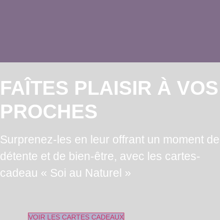
FAÎTES PLAISIR À VOS
PROCHES
Surprenez-les en leur offrant un moment de
détente et de bien-être, avec les cartes-
cadeau « Soi au Naturel »
VOIR LES CARTES CADEAUX