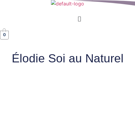
Menu
0
Élodie Soi au Naturel
Une Invitation à
Prendre Soin